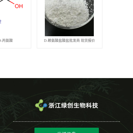
-丙氨酸
D-赖氨酸盐酸盐批发商 现货报价