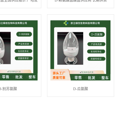
酸盐全国供应报价 产地发
D-赖氨酸盐酸盐供应商 长期供货
货
D-别苏氨酸
D-瓜氨酸