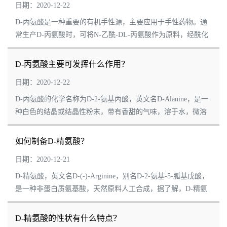
日期：2020-12-22
D-丙氨酸是一种重要的有机手性源，主要应用于手性药物。通
常生产D-丙氨酸时，可将N-乙酰-DL-丙氨酸作为原料，经酰化
酶拆分除去L-丙氨酸后，再经盐酸水解，最后通过重结晶精制
能够得到D-丙氨酸。D-丙氨酸的安全信息危...
D-丙氨酸主要可发挥什么作用？
日期：2020-12-22
D-丙氨酸的化学名称为D-2-氨基丙酸，英文名D-Alanine，是一
种白色的结晶或结晶性粉末，带有香甜的气味，溶于水，微溶
于乙醇，不溶于乙醚，其分子式为C3H7NO2，分子量为89.09，
CAS号338-69-2。D-丙氨酸是一种重要的有...
如何制备D-精氨酸？
日期：2020-12-21
D-精氨酸，英文名D-(-)-Arginine，别名D-2-氨基-5-胍基戊酸，
是一种非蛋白质氨基酸，天然原料人工合成，据了解，D-精氨
酸具有良好的抗高血压、抑制ai细胞扩散、治疗生长激素过多释
放引起的紊乱等作用。D-精氨酸可通...
D-精氨酸的性状有什么特点？