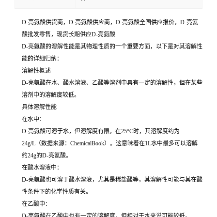
D-亮氨酸供货商，D-亮氨酸供应商，D-亮氨酸全国供应报价，D-亮氨
酸批发零售，现货长期供应D-亮氨酸
D-亮氨酸的溶解性能是其物理性质的一个重要方面，以下是对其溶解性
能的详细归纳：
溶解性概述
D-亮氨酸在水、酸水溶液、乙酸等溶剂中具有一定的溶解性，但在某些
溶剂中的溶解度较低。
具体溶解性能
在水中：
D-亮氨酸可溶于水，但溶解度有限，在25°C时，其溶解度约为
24g/L（数据来源：ChemicalBook）。这意味着在1L水中最多可以溶解
约24g的D-亮氨酸。
在酸水溶液中：
D-亮氨酸也可溶于酸水溶液，尤其是稀盐酸等，其溶解性可能与其在酸
性条件下的化学性质有关。
在乙酸中：
D-亮氨酸在乙酸中也有一定的溶解度，但相对于水来说可能较低。