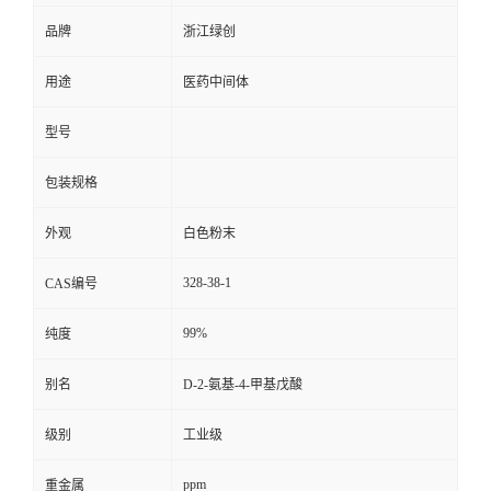
品牌
浙江绿创
用途
医药中间体
型号
包装规格
外观
白色粉末
328-38-1
CAS编号
99%
纯度
别名
D-2-氨基-4-甲基戊酸
级别
工业级
ppm
重金属