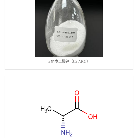
α-酮戊二酸钙（Ca-AKG）