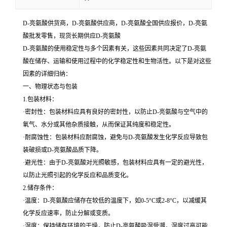
D-亮氨酸供货商，D-亮氨酸供应商，D-亮氨酸全国供应报价，D-亮氨
酸批发零售，现货长期供应D-亮氨酸
D-亮氨酸的使用稳定性与多个因素有关，这些因素共同决定了D-亮氨
酸在储存、运输和使用过程中的化学稳定性和生物活性。以下是对这些
因素的详细归纳：
一、物理状态与包装
1.包装材料：
·密封性：包装材料应具有良好的密封性，以防止D-亮氨酸与空气中的
氧气、水分或其他杂质接触，从而保证其纯度和稳定性。
·耐腐蚀性：包装材料应耐腐蚀，避免与D-亮氨酸发生化学反应导致包
装破损或D-亮氨酸品质下降。
·避光性：由于D-亮氨酸对光照敏感，包装材料应具有一定的避光性，
以防止光照引起的化学反应和品质变化。
2.储存条件：
·温度：D-亮氨酸应储存在较低的温度下，如0-5°C或2-8°C，以减缓其
化学反应速率，防止分解或变质。
·湿度：保持储存环境的干燥，防止D-亮氨酸吸湿受潮，湿度过高可能