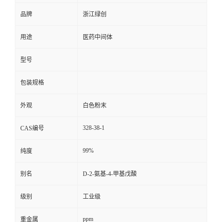
品牌
浙江绿创
用途
医药中间体
型号
包装规格
外观
白色粉末
328-38-1
CAS编号
99%
纯度
别名
D-2-氨基-4-甲基戊酸
级别
工业级
ppm
重金属