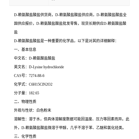
D-赖氨酸盐酸盐供货商，D-赖氨酸盐酸盐供应商，D-赖氨酸盐酸盐全
国供应报价，D-赖氨酸盐酸盐批发零售，现货长期供应D-赖氨酸盐酸
盐
D-赖氨酸盐酸盐是一种重要的化学品，以下是对其的详细解释：
一、基本信息
中文名：D-赖氨酸盐酸盐
英文名：D-Lysine hydrochloride
CAS号：7274-88-6
化学式：C6H15ClN2O2
分子量：182.65
二、物理性质
外观与性状：白色粉末
溶解性：溶于水，但具体溶解度数据可能因温度、压力等因素而异。此
外，D-赖氨酸盐酸盐微溶于甲醇，几乎不溶于苯、乙醚和氯化烃类。
三、化学性质