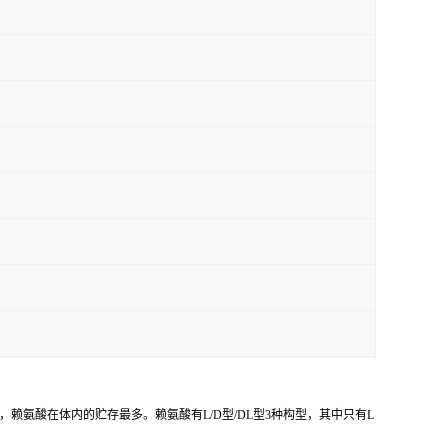
赖氨酸在体内的贮存最多。赖氨酸有L/D型/DL型3种构型，其中只有L