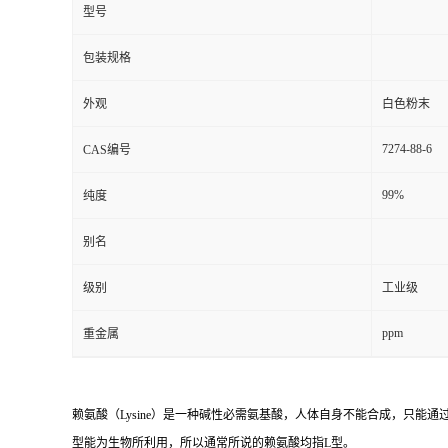
型号
包装规格
外观
白色粉末
7274-88-6
CAS编号
99%
纯度
别名
级别
工业级
ppm
重金属
赖氨酸（Lysine）是一种碱性必需氨基酸，人体自身不能合成，只能
型能为生物所利用，所以通常所说的赖氨酸均指L型。