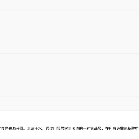
通过食物来源获得。易溶于水，通过口服最容易吸收的一种氨基酸，在所有必需氨基酸中，