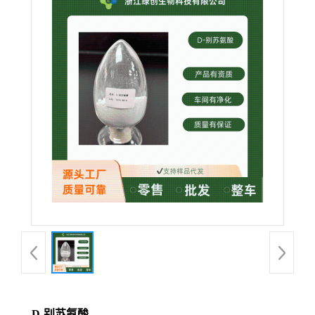
D-别苏氨酸