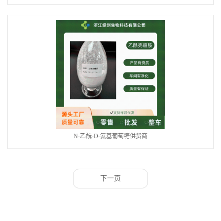
N-乙酰-D-氨基葡萄糖供货商
下一页