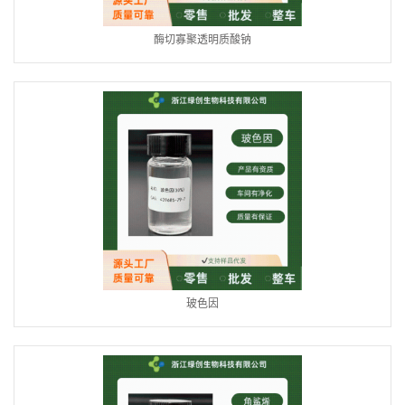
酶切寡聚透明质酸钠
玻色因