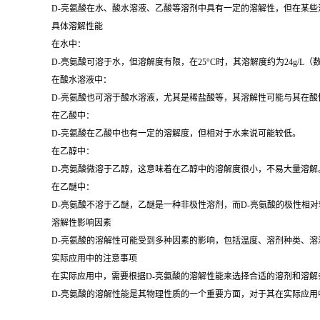
D-亮氨酸在水、酸水溶液、乙酸等溶剂中具有一定的溶解性，但在某些
具体溶解性能
在水中：
D-亮氨酸可溶于水，但溶解度有限，在25°C时，其溶解度约为24g/L（数据
在酸水溶液中：
D-亮氨酸也可溶于酸水溶液，尤其是稀盐酸等，其溶解性可能与其在酸
在乙酸中：
D-亮氨酸在乙酸中也有一定的溶解度，但相对于水来说可能较低。
在乙醇中：
D-亮氨酸微溶于乙醇，这意味着在乙醇中的溶解度很小，不易大量溶解
在乙醚中：
D-亮氨酸不溶于乙醚，乙醚是一种非极性溶剂，而D-亮氨酸的极性相
溶解性影响因素
D-亮氨酸的溶解性可能受到多种因素的影响，包括温度、溶剂种类、溶
实际应用中的注意事项
在实际应用中，需要根据D-亮氨酸的溶解性能来选择合适的溶剂和溶解
D-亮氨酸的溶解性能是其物理性质的一个重要方面，对于其在实际应