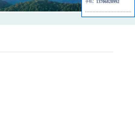
手机：
13706828992