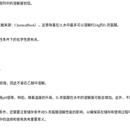
溶剂中的溶解度较低。
来源：ChemicalBook）。这意味着在1L水中最多可以溶解约24g的D-亮氨酸。
性条件下的化学性质有关。
。
对较强，因此不易在乙醚中溶解。
液pH值等，例如，随着温度的升高，D-亮氨酸在水中的溶解度可能会增加。此外，不
条件，还需要注意储存条件对D-亮氨酸溶解性能的影响，以确保其在储存和使用过程
用中的选择和使用具有重要意义。