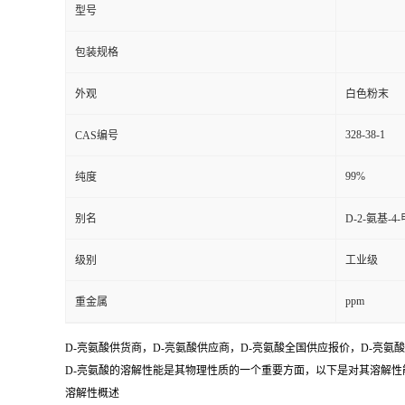
型号
包装规格
外观
白色粉末
328-38-1
CAS编号
99%
纯度
别名
D-2-氨基-
级别
工业级
ppm
重金属
D-亮氨酸供货商，D-亮氨酸供应商，D-亮氨酸全国供应报价，D-亮氨
D-亮氨酸的溶解性能是其物理性质的一个重要方面，以下是对其溶解性
溶解性概述