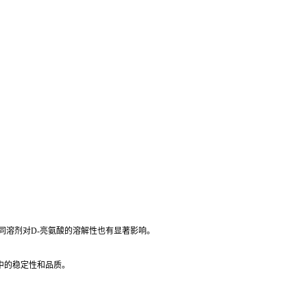
同溶剂对D-亮氨酸的溶解性也有显著影响。
中的稳定性和品质。