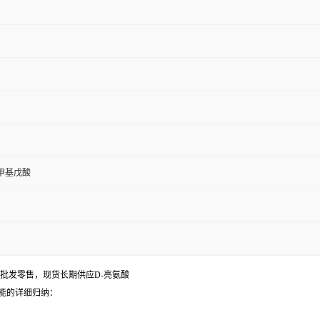
4-甲基戊酸
酸批发零售，现货长期供应D-亮氨酸
能的详细归纳：