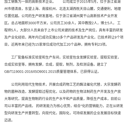
加工销售为一体的高新技术企业。 公司成立于2015年5月，位于浙江省湖
州市德清县，东望上海、南接杭州、北连太湖西枕天目山麓，交通便利，地理
位置优越。公司的生产研发基地，位于浙江省湖州莫干山高新技术产业开发
区。总占地面积3000平方米，公司员工30余人，其中教授2人，博士5人， 工
程师5人，大部分人员来自于上市公司关键的技术及生产岗位，具有丰富的研发
及产业化经验，两年内已成功实施10多个产品研发及产业化，已技术转让9个项
目，近两年来已经为15家单位成功代加工20个品种，拥有专利23项。
工厂配备标准实验室和生产车间，实验室包含发酵实验室，提取实验室，
合成实验室等，拥有发酵，合成，提取，制剂，及检测设备。建立了
GB/T119001-2016/ISO9001:2015质量管理体系，已获得认证。
公司利用现代生物技术，开展合成药物工艺的酶法催化代替，大宗发酵药
物的菌种改造，发酵提取过程优化，以及药物的生物法制药生产开发及生产放
大等研究，提高生物制药行业的生产水平和产品质量，降低生产成本，目前公
司以丰富的产品线， 的研发能力为核心优势，结合*化的营销能力，正在从研发
型向研发生产并重转型。向现代化，国际化，可持续发展的企业发展目标快速
迈进。