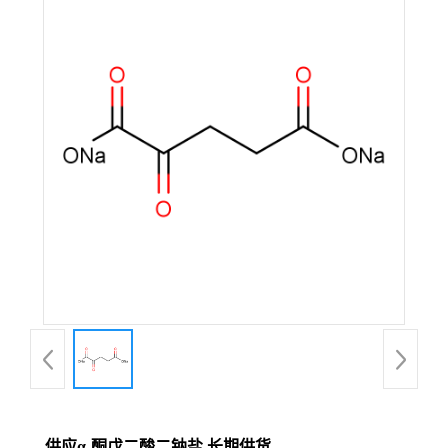
供应α-酮戊二酸二钠盐 长期供货