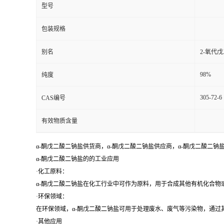
型号
包装规格
别名
2-氧代
98%
纯度
305-72-6
CAS编号
有效物质含量
α-酮戊二酸二钠盐供货商，α-酮戊二酸二钠盐供应商，α-酮戊二酸二钠
α-酮戊二酸二钠盐的的工业应用
·化工原料：
α-酮戊二酸二钠盐在化工行业中可作为原料，用于合成其他有机化合物
·环保领域：
在环保领域，α-酮戊二酸二钠盐可用于处理废水、废气等污染物，通过
·其他应用