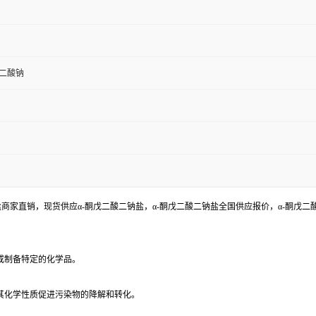
戊二酸钠
盐商家直销，现货供应α-酮戊二酸二钠盐，α-酮戊二酸二钠盐全国供应报价，α-酮戊
或制备特定的化学品。
其化学性质促进污染物的降解和转化。