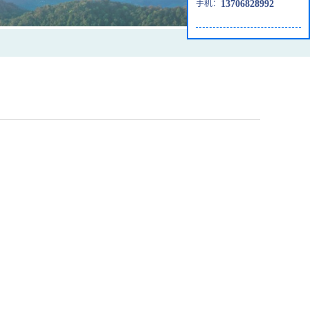
手机：
13706828992