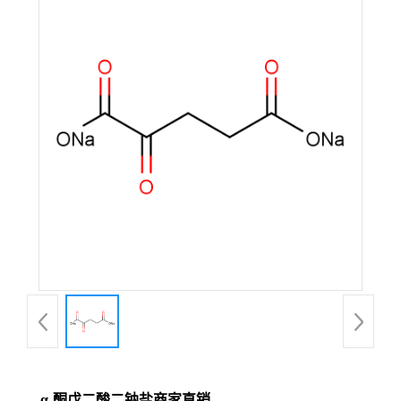
α-酮戊二酸二钠盐商家直销