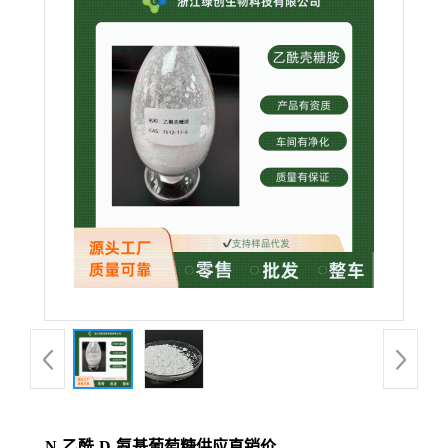
N-乙酰-D-氨基葡萄糖供应直销价