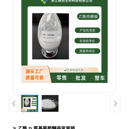
N-乙酰-D-氨基葡萄糖商家直销