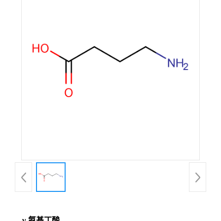
γ-氨基丁酸