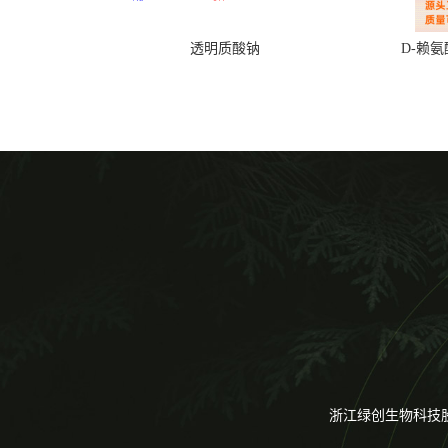
透明质酸钠
D-赖
浙江绿创生物科技