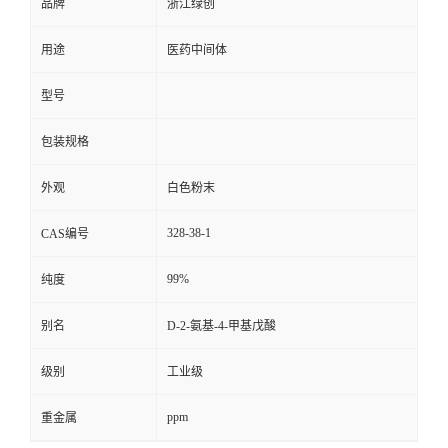
品牌
浙江绿创
用途
医药中间体
型号
包装规格
外观
白色粉末
328-38-1
CAS编号
99%
纯度
别名
D-2-氨基-4-甲基戊酸
级别
工业级
ppm
重金属