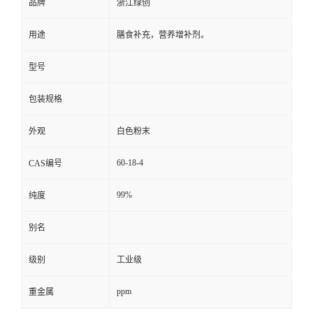
品牌
浙江绿创
用途
膳食补充，营养增补剂。
型号
包装规格
外观
白色粉末
60-18-4
CAS编号
99%
纯度
别名
级别
工业级
ppm
重金属