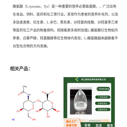
酪氨酸（L-tyrosine，Tyr）是一种重要的营养
必需氨基酸
，
，广泛应用
在食品、饲料、医药和化工等行业。其常作为
患者的
营养补充剂
，以及
多肽类激素、抗生素、L-多巴、黑色素、
对羟基肉桂酸
、对羟基苯乙烯
等医药化工产品的制备原料。而随着更多高附加值L-酪氨酸衍生物如丹
参素、
白藜芦醇
、羟基酪醇等在生物体内发现，L-酪氨酸越来越朝着平
台型化合物的方向发展。
相关产品：