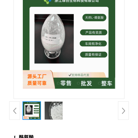
L-酪氨酸