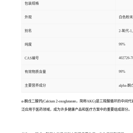
包装规格
外观
白色粉末
别名
2-氧代-
99%
纯度
402726-7
CAS编号
99%
有效物质含量
主要营养成分
alpha
α-酮戊二酸钙(Calcium 2-oxoglutarate，简称AKG
泛应用于医药领域，成为许多健康产品和医疗方案中的重要组成部分。