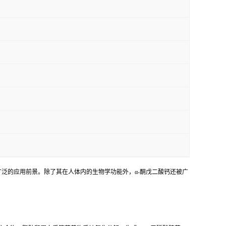
剂，具有广泛的应用前景。除了其在人体内的生物学功能外，α-酮戊二酸钙还被广