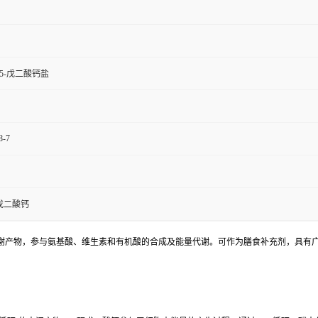
1,5-戊二酸钙盐
8-7
-酮戊二酸钙
)是三羧酸循环的中间代谢产物，参与氨基酸、维生素和有机酸的合成及能量代谢。可作为膳食补充