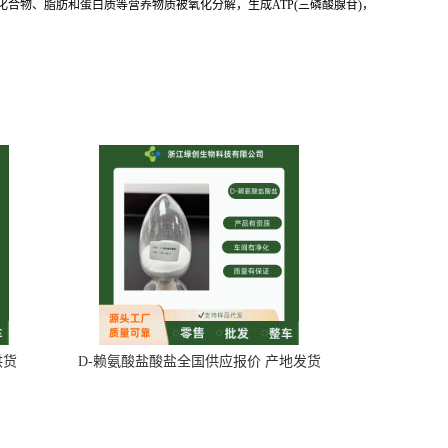
化合物、脂肪和蛋白质等营养物质被氧化分解，生成ATP(三磷酸腺苷)，
供货
D-赖氨酸盐酸盐全国供应报价 产地发货