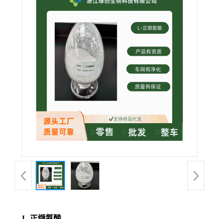
L-正缬氨酸