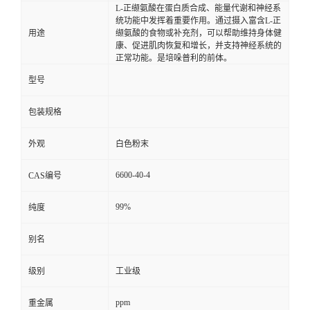
L-正缬氨酸在蛋白质合成、能量代谢和神经系
统功能中发挥着重要作用。通过摄入富含L-正
用途
缬氨酸的食物或补充剂，可以帮助维持身体健
康、促进肌肉恢复和增长，并支持神经系统的
正常功能。是培哚普利的前体。
型号
包装规格
外观
白色粉末
6600-40-4
CAS编号
99%
纯度
别名
级别
工业级
ppm
重金属