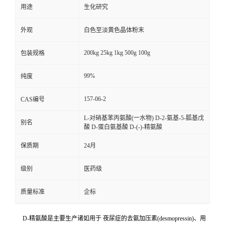
用途
生化研究
外观
白色至淡黄色晶体粉末
200kg 25kg 1kg 500g 100g
包装规格
99%
纯度
157-06-2
CAS编号
L-对硝基苯丙氨酸(一水物) D-2-氨基-5-胍基戊
别名
酸 D-蛋白氨基酸 D-(-)-精氨酸
保质期
24月
级别
医药级
质量标准
企标
D-精氨酸是主要生产诸如用于 夜尿症的去氨加压素(desmopressin)、用