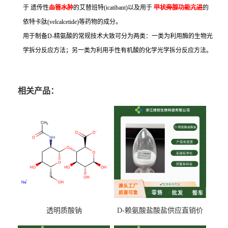
于 遗传性
血管
水肿
的艾替班特(icatibant)以及用于
甲状旁腺功能亢进
的
依特卡肽(velcalcetide)等药物的成分。
用于制备D-精氨酸的常规技术大致可分为两类：一类为利用酶的生物光
学拆分反应方法；另一类为利用手性有机酸的化学光学拆分反应方法。
相关产品：
透明质酸钠
D-赖氨酸盐酸盐供应直销价
专业生产