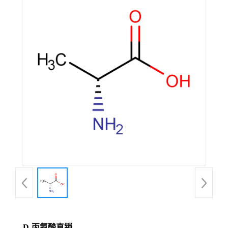
D-丙氨酸直销