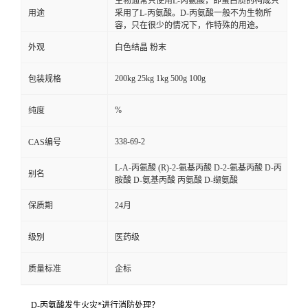
生物通常只使用L-丙氨酸，即蛋白质的构成只
用途
采用了L-丙氨酸。D-丙氨酸一般不为生物所
容，只在很少的情况下，作特殊的用途。
外观
白色结晶 粉末
200kg 25kg 1kg 500g 100g
包装规格
%
纯度
338-69-2
CAS编号
L-A-丙氨酸 (R)-2-氨基丙酸 D-2-氨基丙酸 D-丙
别名
胺酸 D-氨基丙酸 丙氨酸 D-缬氨酸
保质期
24月
级别
医药级
质量标准
企标
D-丙氨酸发生火灾*进行消防处理？