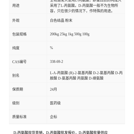
生物通常只使用L-丙氨酸，即蛋白质的构成只
用途
采用了L-丙氨酸。D-丙氨酸一般不为生物所
容，只在很少的情况下，作特殊的用途。
外观
白色结晶 粉末
200kg 25kg 1kg 500g 100g
包装规格
%
纯度
338-69-2
CAS编号
L-A-丙氨酸 (R)-2-氨基丙酸 D-2-氨基丙酸 D-丙
别名
胺酸 D-氨基丙酸 丙氨酸 D-缬氨酸
保质期
24月
级别
医药级
质量标准
企标
D-丙氨酸现货直销，D-丙氨酸批发报价，D-丙氨酸
批量供应