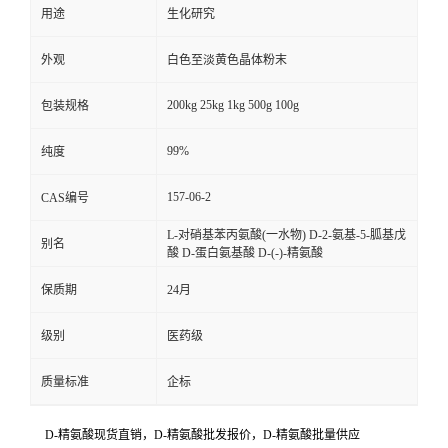
用途
生化研究
外观
白色至淡黄色晶体粉末
200kg 25kg 1kg 500g 100g
包装规格
99%
纯度
157-06-2
CAS编号
L-对硝基苯丙氨酸(一水物) D-2-氨基-5-胍基戊
别名
酸 D-蛋白氨基酸 D-(-)-精氨酸
保质期
24月
级别
医药级
质量标准
企标
D-精氨酸现货直销，
D-精氨酸批发报价，
D-精氨酸批量供应