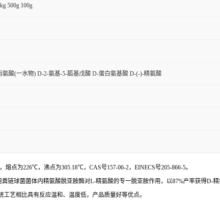
kg 500g 100g
氨酸(一水物) D-2-氨基-5-胍基戊酸 D-蛋白氨基酸 D-(-)-精氨酸
226℃，沸点为305.18℃，CAS号157-06-2，EINECS号205-866-5。
利用粪链球菌菌体内精氨酸脱亚胺酶对L-精氨酸的专一脱亚胺作用，以87%产率获得D-
统工艺相比具有反应温和、温度低，产品质量好等优点。