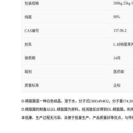
200kg 25kg 1
包装规格
99%
纯度
157-06-2
CAS编号
别名
L-对硝基苯丙
保质期
24月
级别
医药级
质量标准
企标
D-精氨酸是一种白色结晶，溶于水，分子式C6H14N4O2，分子量174.20，熔点为
D-精氨酸的制备以以L-精氨酸为原料，经消旋反应得到DL-精氨酸。
本低廉、生产过程无污染、且便于批量生产、产品质量好等优点，与传