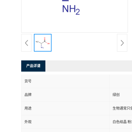
产品详请
货号
品牌
绿创
用途
生物通常只
外观
白色结晶 粉