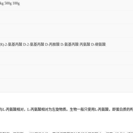
kg 500g 100g
 (R)-2-氨基丙酸 D-2-氨基丙酸 D-丙胺酸 D-氨基丙酸 丙氨酸 D-缬氨酸
。与L-丙氨酸相对，L-丙氨酸相对为左旋物质。生物一般只使用L-丙氨酸，即蛋白质的