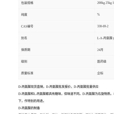
200kg 25kg 1
包装规格
%
纯度
338-69-2
CAS编号
别名
L-A-丙氨酸
保质期
24月
级别
医药级
质量标准
企标
D-丙氨酸现货直销，D-丙氨酸批发报价，D-丙氨酸批量供应
D-丙氨酸和L-丙氨酸都具有糖味，但味道不同。D-丙氨酸为右旋物质
下，作特别的用途。
D-丙氨酸的制备