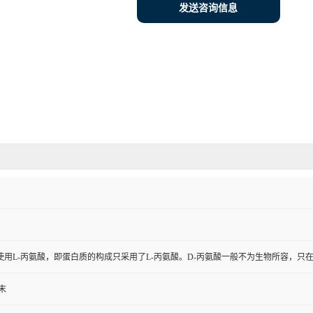
发送咨询信息
使用L-丙氨酸，即蛋白质的构成只采用了L-丙氨酸。D-丙氨酸一般不为生物所容，只
末