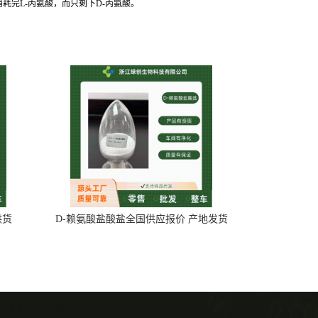
耗完L-丙氨酸，而只剩下D-丙氨酸。
供货
D-赖氨酸盐酸盐全国供应报价 产地发货