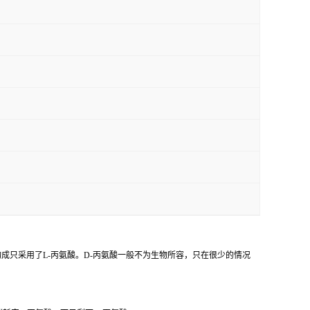
构成只采用了L-丙氨酸。D-丙氨酸一般不为生物所容，只在很少的情况