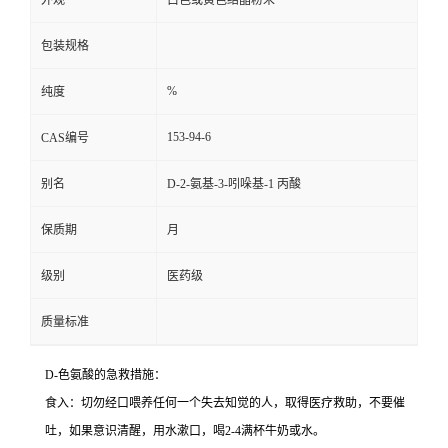
外观
白色或黄色结晶粉末
包装规格
%
纯度
153-94-6
CAS编号
别名
D-2-氨基-3-吲哚基-1 丙酸
保质期
月
级别
医药级
质量标准
D-色氨酸的急救措施：
食入：切勿经口喂养任何一个失去知觉的人，取得医疗救助，不要催
吐，如果意识清醒，用水漱口，喝2-4满杯牛奶或水。