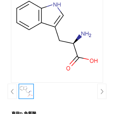
直供D-色氨酸