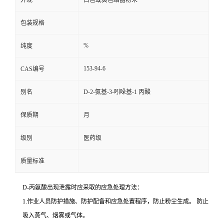
外观
白色或黄色结晶粉末
包装规格
%
纯度
153-94-6
CAS编号
别名
D-2-氨基-3-吲哚基-1 丙酸
保质期
月
级别
医药级
质量标准
D-丙氨酸出现泄露时应采取的应急处理方法：
1.作业人员防护措施、防护配备和应急处置程序，防止粉尘生成。 防止
吸入蒸气、烟雾或气体。