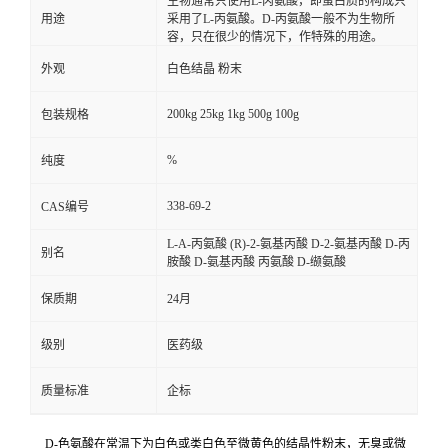
生物通常只使用L-丙氨酸，即蛋白质的构成只
用途
采用了L-丙氨酸。D-丙氨酸一般不为生物所
容，只在很少的情况下，作特殊的用途。
外观
白色结晶 粉末
200kg 25kg 1kg 500g 100g
包装规格
%
纯度
338-69-2
CAS编号
L-A-丙氨酸 (R)-2-氨基丙酸 D-2-氨基丙酸 D-丙
别名
胺酸 D-氨基丙酸 丙氨酸 D-缬氨酸
保质期
24月
级别
医药级
质量标准
企标
D-色氨酸在常温下为白色或类白色至微黄色的结晶性粉末，无臭或微