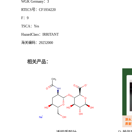
WGK Germany：3
RTECS号：CF1934220
F：9
TSCA：Yes
HazardClass：IRRITANT
海关编码：29252000
相关产品：