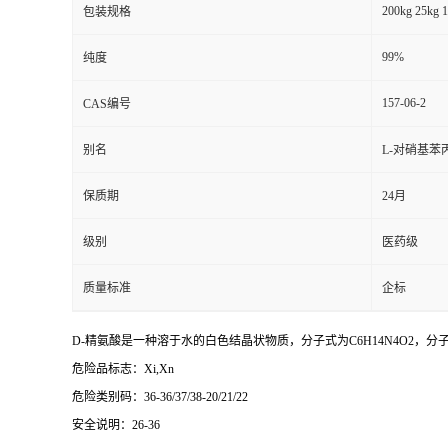
200kg 25kg 1
包装规格
99%
纯度
157-06-2
CAS编号
别名
L-对硝基苯丙
保质期
24月
级别
医药级
质量标准
企标
D-精氨酸是一种溶于水的白色结晶状物质，分子式为C6H14N4O2，分子量为174
危险品标志：Xi,Xn
危险类别码：36-36/37/38-20/21/22
安全说明：26-36