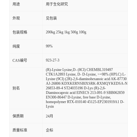
用途
用于生化研究
外观
见包装
200kg 25kg 1kg 500g 100g
包装规格
99%
纯度
923-27-3
CAS编号
(R)-Lysine Lysine,D- (8CI) CHEMBL319497
CTK1A2893 Lysine, D- D-Lysine, >=98% (HPLC) L-
Lysine (9CI) (2R)-2,6-diaminohexanoic acid AK-87730
AJ-26806 KDXKERNSBIXSRK-RXMQYKEDSA-N
26853-89-4 ST24035196 D-Lys (R)-2,6-
别名
Diaminocaproic acid EINECS 213-091-9 SBB062859
EN300-86447 D-Lysine, free base D-Lysine,
homopolymer RTX-010140 45125-EP2301919A1 D-
Lysin
保质期
24月
质量标准
企标