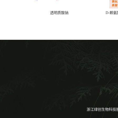
透明质酸钠
D-赖
浙江绿创生物科技