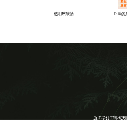
透明质酸钠
D-赖
浙江绿创生物科技